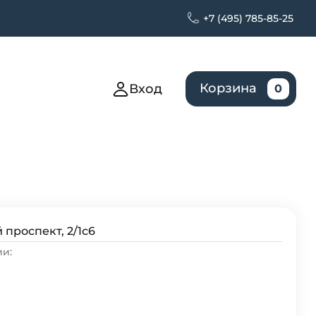
+7 (495) 785-85-25
Корзина
Вход
0
 проспект, 2/1с6
и: