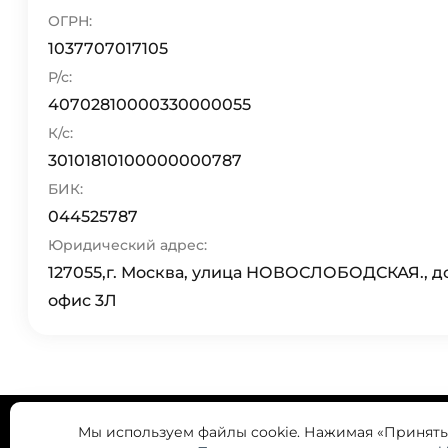
ОГРН:
1037707017105
Р/с:
40702810000330000055
К/с:
30101810100000000787
БИК:
044525787
Юридический адрес:
127055,г. Москва, улица НОВОСЛОБОДСКАЯ., дом 
офис 3Л
Мы используем файлы cookie. Нажимая «Принять