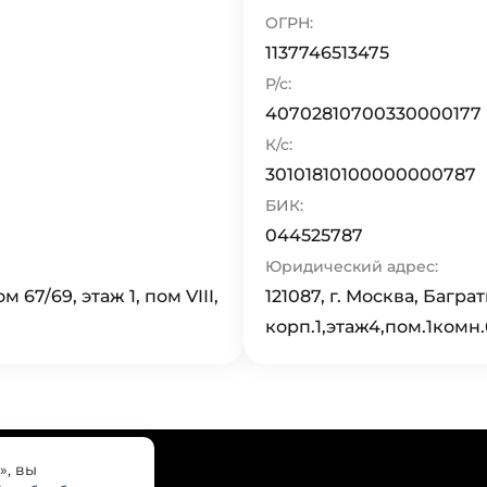
ОГРН:
1137746513475
Р/с:
40702810700330000177
К/с:
30101810100000000787
БИК:
044525787
Юридический адрес:
67/69, этаж 1, пом VIII,
121087, г. Москва, Багра
корп.1,этаж4,пом.1комн.
», вы