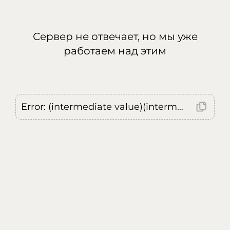
Сервер не отвечает, но мы уже
работаем над этим
Error: (intermediate value)(intermediate value)(intermediate value).replaceAll is not a function