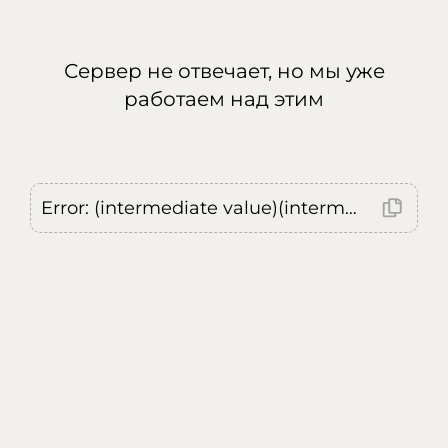
Сервер не отвечает, но мы уже
работаем над этим
Error: (intermediate value)(intermediate value)(intermediate value).replaceAll is not a function