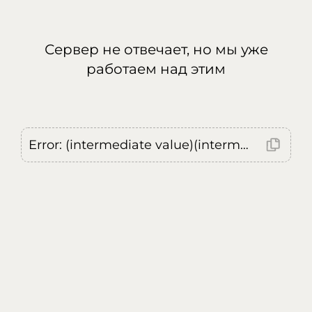
Сервер не отвечает, но мы уже
работаем над этим
Error: (intermediate value)(intermediate value)(intermediate value).replaceAll is not a function