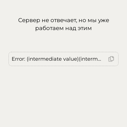
Сервер не отвечает, но мы уже
работаем над этим
Error: (intermediate value)(intermediate value)(intermediate value).replaceAll is not a function