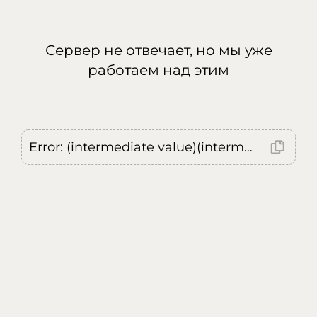
Сервер не отвечает, но мы уже
работаем над этим
Error: (intermediate value)(intermediate value)(intermediate value).replaceAll is not a function