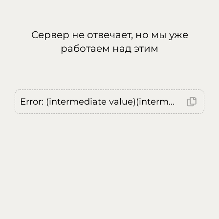
Сервер не отвечает, но мы уже
работаем над этим
Error: (intermediate value)(intermediate value)(intermediate value).replaceAll is not a function