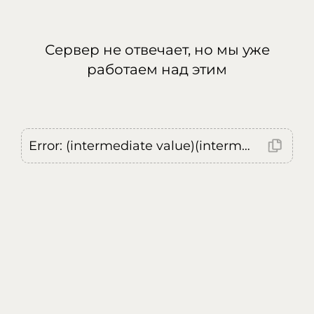
Сервер не отвечает, но мы уже
работаем над этим
Error: (intermediate value)(intermediate value)(intermediate value).replaceAll is not a function