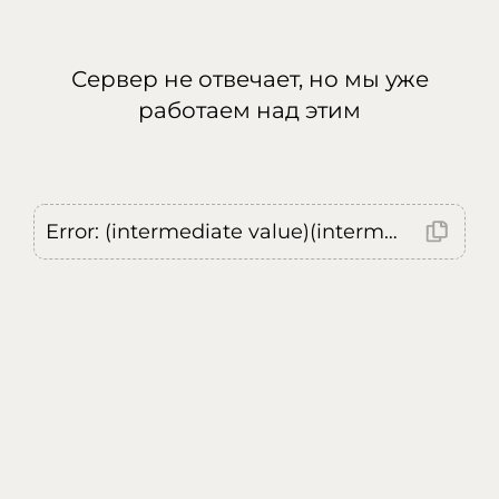
Сервер не отвечает, но мы уже
работаем над этим
Error: (intermediate value)(intermediate value)(intermediate value).replaceAll is not a function