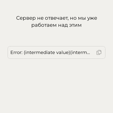
Сервер не отвечает, но мы уже
работаем над этим
Error: (intermediate value)(intermediate value)(intermediate value).replaceAll is not a function