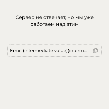
Сервер не отвечает, но мы уже
работаем над этим
Error: (intermediate value)(intermediate value)(intermediate value).replaceAll is not a function