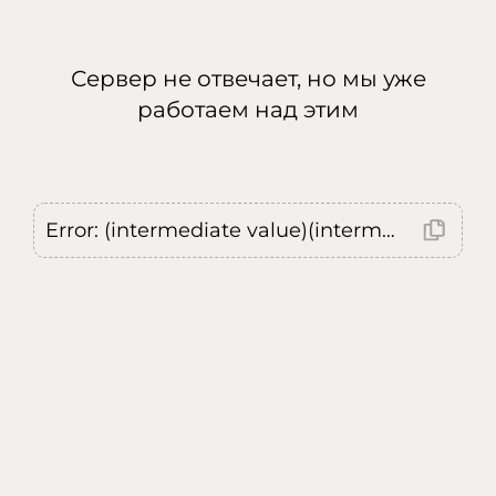
Сервер не отвечает, но мы уже
работаем над этим
Error: (intermediate value)(intermediate value)(intermediate value).replaceAll is not a function