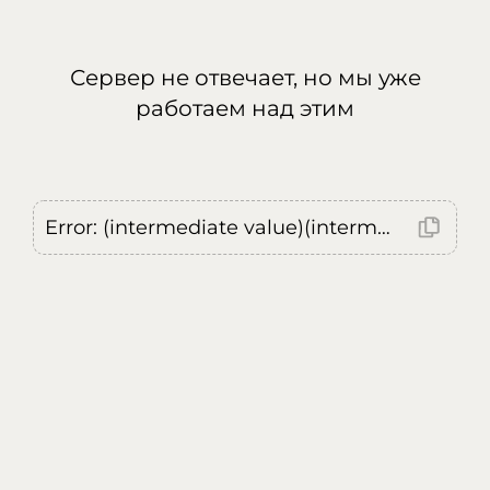
Сервер не отвечает, но мы уже
работаем над этим
Error: (intermediate value)(intermediate value)(intermediate value).replaceAll is not a function