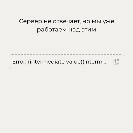
Сервер не отвечает, но мы уже
работаем над этим
Error: (intermediate value)(intermediate value)(intermediate value).replaceAll is not a function