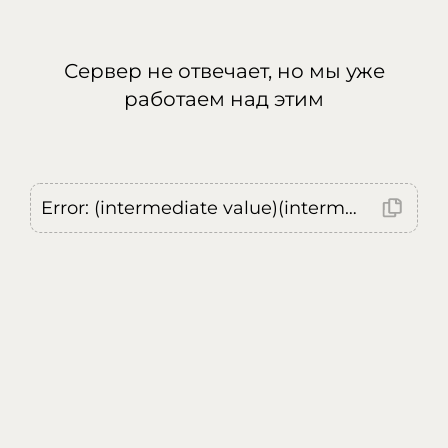
Сервер не отвечает, но мы уже
работаем над этим
Error: (intermediate value)(intermediate value)(intermediate value).replaceAll is not a function