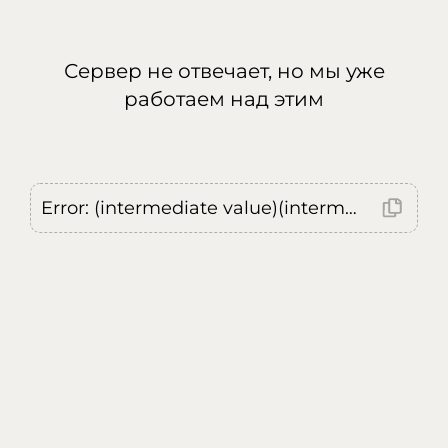
Сервер не отвечает, но мы уже
работаем над этим
Error: (intermediate value)(intermediate value)(intermediate value).replaceAll is not a function