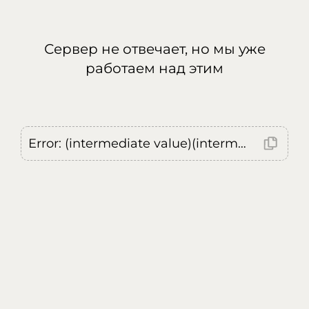
Сервер не отвечает, но мы уже
работаем над этим
Error: (intermediate value)(intermediate value)(intermediate value).replaceAll is not a function