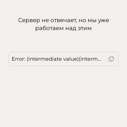
Сервер не отвечает, но мы уже
работаем над этим
Error: (intermediate value)(intermediate value)(intermediate value).replaceAll is not a function